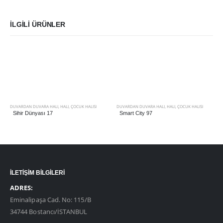
İLGILI ÜRÜNLER
DUVARDAN DUVARA HALI
,
HALI
,
ÇOCUK HALISI
DUVARDAN DUVARA HALI
,
HALI
,
ÇOCUK HALISI
Sihir Dünyası 17
Smart City 97
İLETİŞİM BİLGİLERİ
ADRES:
Eminalipaşa Cad. No: 115/B
34744 Bostancı/İSTANBUL