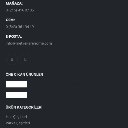
MAĞAZA:
0 (216) 416 07 05
GSM:
0 (543) 361 94 19
E-POSTA:
info@metrekarehome.com
ÖNE ÇIKAN ÜRÜNLER
DUVARDAN DUVARA HALI
KARO HALI
ÜRÜN KATEGORILERI
Halı Çeşitleri
Parke Çeşitleri