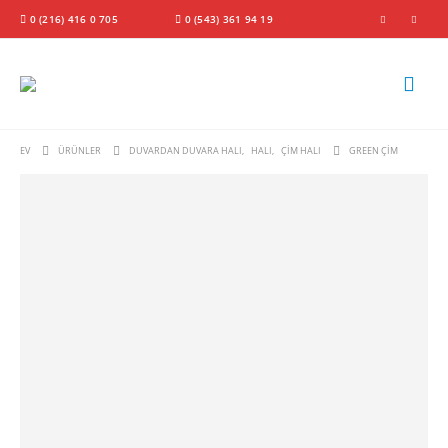
0 (216) 416 0 705
0 (543) 361 94 19
EV
ÜRÜNLER
DUVARDAN DUVARA HALI
,
HALI
,
ÇIM HALI
GREEN ÇIM