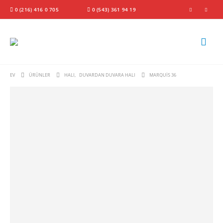
0 (216) 416 0 705
0 (543) 361 94 19
EV
ÜRÜNLER
HALI
,
DUVARDAN DUVARA HALI
MARQUIS 36