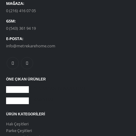
MAĞAZA:
0 (216) 416 07 05
GSM:
0 (543) 361 94 19
E-POSTA:
info@metrekarehome.com
ÖNE ÇIKAN ÜRÜNLER
DUVARDAN DUVARA HALI
KARO HALI
ÜRÜN KATEGORILERI
Halı Çeşitleri
Parke Çeşitleri