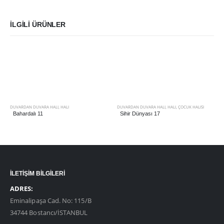
İLGILI ÜRÜNLER
DUVARDAN DUVARA HALI
,
HALI
DUVARDAN DUVARA HALI
,
HALI
,
ÇOCUK HALISI
Bahardalı 11
Sihir Dünyası 17
İLETİŞİM BİLGİLERİ
ADRES:
Eminalipaşa Cad. No: 115/B
34744 Bostancı/İSTANBUL