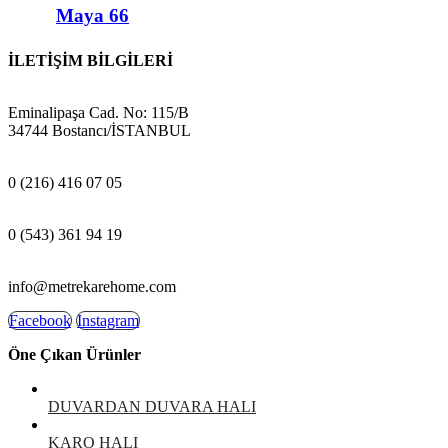
Maya 66
İLETİŞİM BİLGİLERİ
ADRES:
Eminalipaşa Cad. No: 115/B
34744 Bostancı/İSTANBUL
MAĞAZA:
0 (216) 416 07 05
GSM:
0 (543) 361 94 19
E-POSTA:
info@metrekarehome.com
Facebook
Instagram
Öne Çıkan Ürünler
DUVARDAN DUVARA HALI
KARO HALI