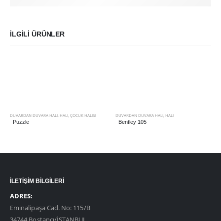
İLGILI ÜRÜNLER
DUVARDAN DUVARA HALI
,
HALI
,
ÇOCUK HALISI
DUVARDAN DUVARA HALI
,
HALI
Puzzle
Bentley 105
İLETİŞİM BİLGİLERİ
ADRES:
Eminalipaşa Cad. No: 115/B
34744 Bostancı/İSTANBUL