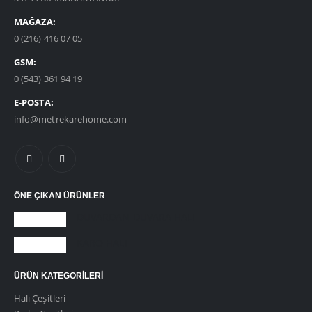
MAĞAZA:
0 (216) 416 07 05
GSM:
0 (543) 361 94 19
E-POSTA:
info@metrekarehome.com
ÖNE ÇIKAN ÜRÜNLER
DUVARDAN DUVARA HALI
KARO HALI
ÜRÜN KATEGORILERI
Halı Çeşitleri