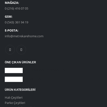
MAĞAZA:
0 (216) 416 07 05
GSM:
0 (543) 361 94 19
E-POSTA:
info@metrekarehome.com
ÖNE ÇIKAN ÜRÜNLER
DUVARDAN DUVARA HALI
KARO HALI
ÜRÜN KATEGORILERI
Halı Çeşitleri
Parke Çeşitleri