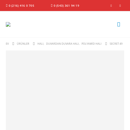
0 (216) 416 0 705
0 (543) 361 94 19
EV
ÜRÜNLER
HALI
,
DUVARDAN DUVARA HALI
,
POLYAMID HALI
SECRET 49