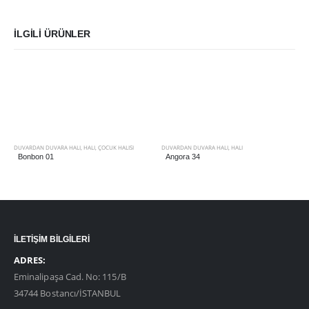
İLGILI ÜRÜNLER
DUVARDAN DUVARA HALI
,
HALI
,
ÇOCUK HALISI
DUVARDAN DUVARA HALI
,
HALI
Bonbon 01
Angora 34
İLETİŞİM BİLGİLERİ
ADRES:
Eminalipaşa Cad. No: 115/B
34744 Bostancı/İSTANBUL