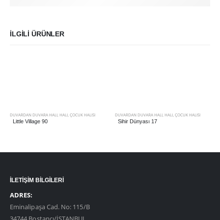
İLGILI ÜRÜNLER
DUVARDAN DUVARA HALI
,
HALI
,
ÇOCUK HALISI
DUVARDAN DUVARA HALI
,
HALI
,
ÇOCUK HALISI
Little Village 90
Sihir Dünyası 17
İLETİŞİM BİLGİLERİ
ADRES:
Eminalipaşa Cad. No: 115/B
34744 Bostancı/İSTANBUL