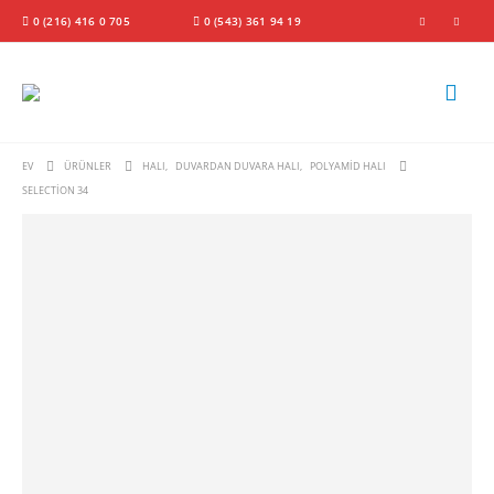
0 (216) 416 0 705
0 (543) 361 94 19
EV
ÜRÜNLER
HALI
,
DUVARDAN DUVARA HALI
,
POLYAMID HALI
SELECTION 34