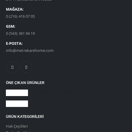
MAĞAZA:
0 (216) 416 07 05
GSM:
0 (543) 361 94 19
E-POSTA:
info@metrekarehome.com
ÖNE ÇIKAN ÜRÜNLER
DUVARDAN DUVARA HALI
KARO HALI
ÜRÜN KATEGORILERI
Halı Çeşitleri