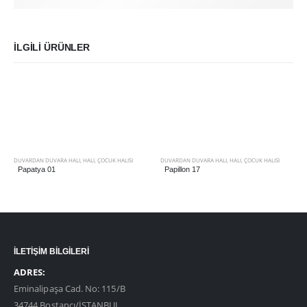
İLGILI ÜRÜNLER
DUVARDAN DUVARA HALI
,
HALI
,
ÇOCUK HALISI
DUVARDAN DUVARA HALI
,
HALI
,
ÇOCUK HALISI
Papatya 01
Papillon 17
İLETİŞİM BİLGİLERİ
ADRES:
Eminalipaşa Cad. No: 115/B
34744 Bostancı/İSTANBUL