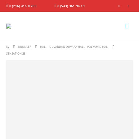
0 (216) 416 0 705
0 (543) 361 94 19
EV
ÜRÜNLER
HALI
,
DUVARDAN DUVARA HALI
,
POLYAMID HALI
SENSATION 28