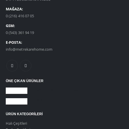
MAĞAZA:
0 (216) 416 07 05
GSM:
0 (543) 361 94 19
E-POSTA:
info@metrekarehome.com
ÖNE ÇIKAN ÜRÜNLER
DUVARDAN DUVARA HALI
KARO HALI
ÜRÜN KATEGORILERI
Halı Çeşitleri