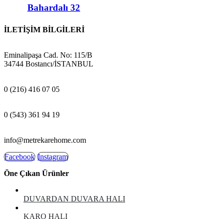
Bahardalı 32
İLETİŞİM BİLGİLERİ
ADRES:
Eminalipaşa Cad. No: 115/B
34744 Bostancı/İSTANBUL
MAĞAZA:
0 (216) 416 07 05
GSM:
0 (543) 361 94 19
E-POSTA:
info@metrekarehome.com
Facebook
Instagram
Öne Çıkan Ürünler
DUVARDAN DUVARA HALI
KARO HALI