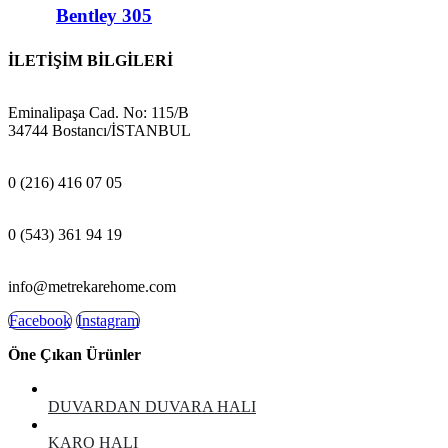
Bentley 305
İLETİŞİM BİLGİLERİ
ADRES:
Eminalipaşa Cad. No: 115/B
34744 Bostancı/İSTANBUL
MAĞAZA:
0 (216) 416 07 05
GSM:
0 (543) 361 94 19
E-POSTA:
info@metrekarehome.com
Facebook
Instagram
Öne Çıkan Ürünler
DUVARDAN DUVARA HALI
KARO HALI