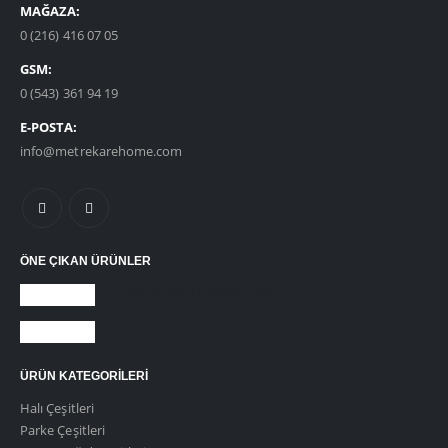
MAĞAZA:
0 (216) 416 07 05
GSM:
0 (543) 361 94 19
E-POSTA:
info@metrekarehome.com
ÖNE ÇIKAN ÜRÜNLER
DUVARDAN DUVARA HALI
KARO HALI
ÜRÜN KATEGORILERI
Halı Çeşitleri
Parke Çeşitleri