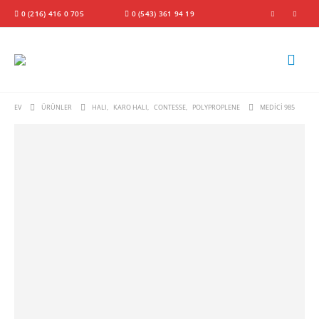
0 (216) 416 0 705
0 (543) 361 94 19
EV
ÜRÜNLER
HALI
,
KARO HALI
,
CONTESSE
,
POLYPROPLENE
MEDICI 985