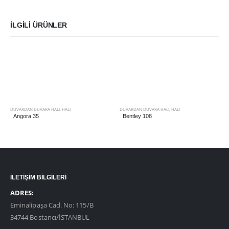
İLGILI ÜRÜNLER
DUVARDAN DUVARA HALI
,
HALI
DUVARDAN DUVARA HALI
,
HALI
Angora 35
Bentley 108
İLETİŞİM BİLGİLERİ
ADRES:
Eminalipaşa Cad. No: 115/B
34744 Bostancı/İSTANBUL