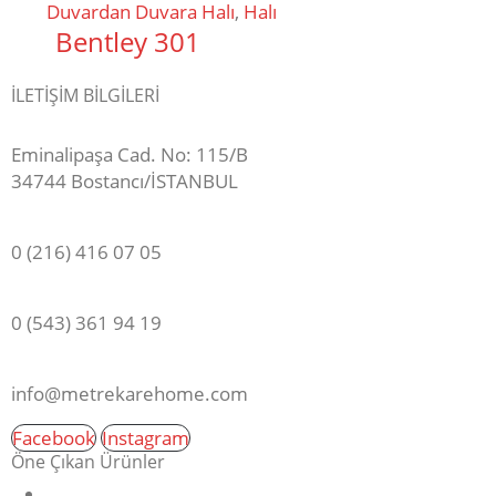
Duvardan Duvara Halı
,
Halı
Bentley 301
İLETİŞİM BİLGİLERİ
ADRES:
Eminalipaşa Cad. No: 115/B
34744 Bostancı/İSTANBUL
MAĞAZA:
0 (216) 416 07 05
GSM:
0 (543) 361 94 19
E-POSTA:
info@metrekarehome.com
Facebook
Instagram
Öne Çıkan Ürünler