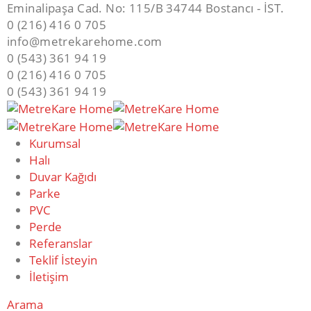
Eminalipaşa Cad. No: 115/B 34744 Bostancı - İST.
0 (216) 416 0 705
info@metrekarehome.com
0 (543) 361 94 19
0 (216) 416 0 705
0 (543) 361 94 19
Kurumsal
Halı
Duvar Kağıdı
Parke
PVC
Perde
Referanslar
Teklif İsteyin
İletişim
Arama