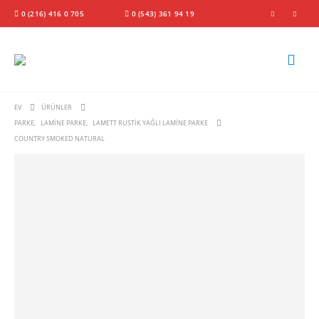
0 (216) 416 0 705
0 (543) 361 94 19
EV
ÜRÜNLER
PARKE
,
LAMINE PARKE
,
LAMETT RUSTIK YAĞLI LAMINE PARKE
COUNTRY SMOKED NATURAL