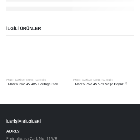
İLGILI ÜRÜNLER
PARKE
,
LAMINAT PARKE
,
BALTERIO
PARKE
,
LAMINAT PARKE
,
BALTERIO
Marco Polo 4V 485 Heritage Oak
Marco Polo 4V 579 Meşe Beyaz Ötesi
İLETİŞİM BİLGİLERİ
ADRES:
Eminalipaşa Cad. No: 115/B