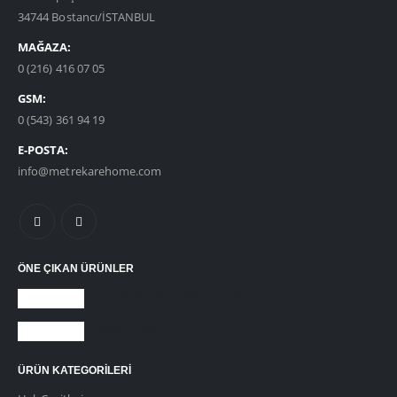
34744 Bostancı/İSTANBUL
MAĞAZA:
0 (216) 416 07 05
GSM:
0 (543) 361 94 19
E-POSTA:
info@metrekarehome.com
ÖNE ÇIKAN ÜRÜNLER
DUVARDAN DUVARA HALI
KARO HALI
ÜRÜN KATEGORILERI