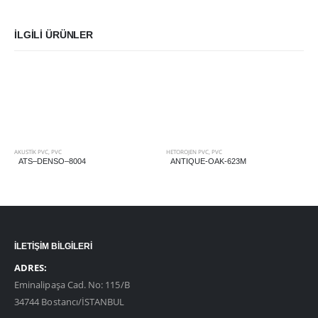
İLGILI ÜRÜNLER
AKUSTIK PVC
,
PVC
HETOROJEN PVC
,
PVC
ATS–DENSO–8004
ANTIQUE-OAK-623M
İLETİŞİM BİLGİLERİ
ADRES:
Eminalipaşa Cad. No: 115/B
34744 Bostancı/İSTANBUL