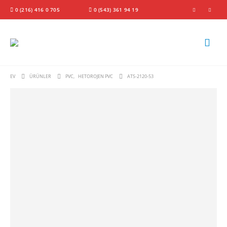
0 (216) 416 0 705
0 (543) 361 94 19
EV
ÜRÜNLER
PVC
,
HETOROJEN PVC
ATS-2120-53