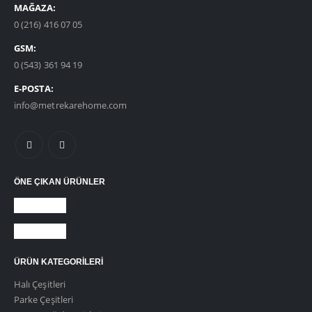
MAĞAZA:
0 (216) 416 07 05
GSM:
0 (543) 361 94 19
E-POSTA:
info@metrekarehome.com
ÖNE ÇIKAN ÜRÜNLER
DUVARDAN DUVARA HALI
KARO HALI
ÜRÜN KATEGORILERI
Halı Çeşitleri
Parke Çeşitleri