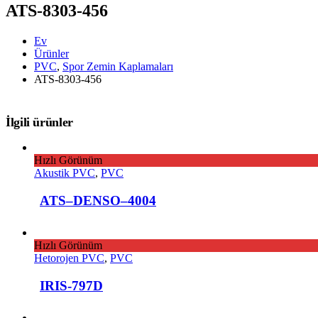
ATS-8303-456
Ev
Ürünler
PVC
,
Spor Zemin Kaplamaları
ATS-8303-456
İlgili ürünler
Hızlı Görünüm
Akustik PVC
,
PVC
ATS–DENSO–4004
Hızlı Görünüm
Hetorojen PVC
,
PVC
IRIS-797D