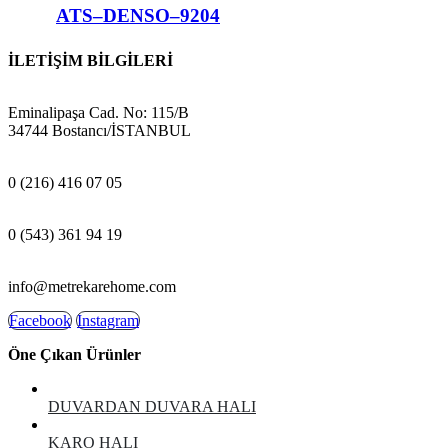
ATS–DENSO–9204
İLETİŞİM BİLGİLERİ
ADRES:
Eminalipaşa Cad. No: 115/B
34744 Bostancı/İSTANBUL
MAĞAZA:
0 (216) 416 07 05
GSM:
0 (543) 361 94 19
E-POSTA:
info@metrekarehome.com
Facebook
Instagram
Öne Çıkan Ürünler
DUVARDAN DUVARA HALI
KARO HALI