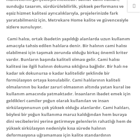
sunduğu tasarım, sürdürülebilirlik, yüksek performans ve
eşsiz hizmet kalitesi ayrıcalıklarıyla, projelerinizde fark
yaratabilmeniz için, Metrekare Home kalite ve güvencesiyle
sizlere sunuluyor.
Cami halısı
, ortak ibadetin yapıldığı alanlarda uzun kullanım
amacıyla tahsis edilen halılara denir. Bir halının cami halısı
olabilmesi için taşımak zorunda olduğu birkaç önemli kriter
vardır. Bunların başında kaliteli olması gelir. Cami halısı
kalitesi ise ilgili halının dokuma sıklığına bağlıdır. Bir halı ne
kadar sık dokunursa o kadar kalitelidir şeklinde bir
formülasyon ortaya konulabilir. Cami halılarının kaliteli
olmalarının bu kadar zaruri olmasının altında yatan kural ise
kullanım amacında yatmaktadır. İnsanların ibadet emek için
geldikleri camiler yoğun olarak kullanılan ve insan
sirkülasyonunun çok yüksek olduğu alanlardır. Cami halıları,
böylesi bir yoğun kullanıma maruz kaldığından hem buraya
dini vecibelerini yerine getirmeye gelenlerin rahatlığı hem de
yüksek sirkülasyon nedeniyle kısa sürede halının
deformasyona uğramaması için kalite standardının