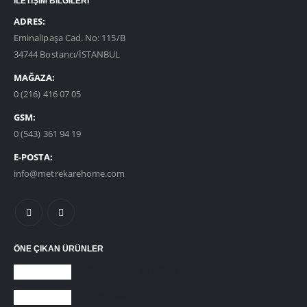
İLETİŞİM BİLGİLERİ
ADRES:
Eminalipaşa Cad. No: 115/B
34744 Bostancı/İSTANBUL
MAĞAZA:
0 (216) 416 07 05
GSM:
0 (543) 361 94 19
E-POSTA:
info@metrekarehome.com
ÖNE ÇIKAN ÜRÜNLER
DUVARDAN DUVARA HALI
KARO HALI