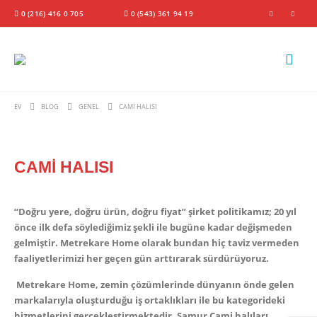
0 (216) 416 0 705
0 (543) 361 94 19
EV
BLOG
GENEL
CAMİ HALISI
CAMİ HALISI
“Doğru yere, doğru ürün, doğru fiyat”
şirket politikamız; 20 yıl
önce ilk defa söylediğimiz şekli ile bugüne kadar değişmeden
gelmiştir. Metrekare Home olarak bundan hiç taviz vermeden
faaliyetlerimizi her geçen gün arttırarak sürdürüyoruz.
Metrekare Home, zemin çözümlerinde dünyanın önde gelen
markalarıyla oluşturduğu iş ortaklıkları ile bu kategorideki
hizmetlerini gerçekleştirmektedir. Samur Cami halıları,