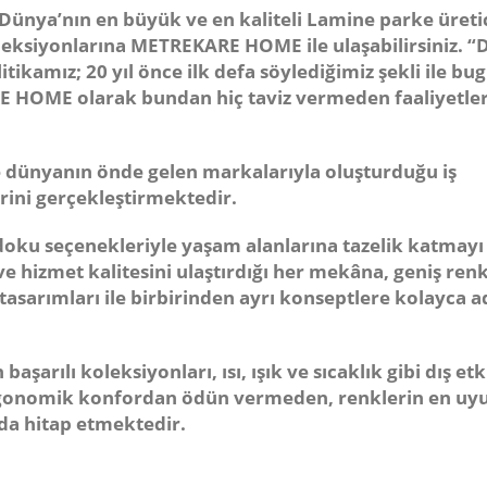
Dünya’nın en büyük ve en kaliteli Lamine parke üretic
leksiyonlarına
METREKARE HOME
ile ulaşabilirsiniz. 
itikamız; 20 yıl önce ilk defa söylediğimiz şekli ile bu
E HOME
olarak bundan hiç taviz vermeden faaliyetler
dünyanın önde gelen markalarıyla oluşturduğu iş
erini gerçekleştirmektedir.
doku seçenekleriyle yaşam alanlarına tazelik katmayı
e hizmet kalitesini ulaştırdığı her mekâna, geniş ren
tasarımları ile birbirinden ayrı konseptlere kolayca 
başarılı koleksiyonları, ısı, ışık ve sıcaklık gibi dış etk
a ergonomik konfordan ödün vermeden, renklerin en u
 da hitap etmektedir.