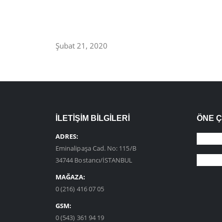
Şubat 21, 2020
İLETİŞİM BİLGİLERİ
ÖNE 
ADRES:
Eminalipaşa Cad. No: 115/B
34744 Bostancı/İSTANBUL
MAĞAZA:
0 (216) 416 07 05
GSM:
0 (543) 361 94 19