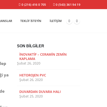
0 (216) 416 0 705
0 (543) 361 94 19
RANSLAR
TEKLIF İSTEYIN
İLETIŞIM
SON BILGILER
İNOVAKTİF – CERAMİN ZEMİN
DUVAR KAĞI
KAPLAMA
Şubat 25, 2
lep
Şubat 26, 2020
ÇİM HALI
ği ya
HETOROJEN PVC
Şubat 24, 2
Şubat 26, 2020
CAMİ HALIS
rde
DUVARDAN DUVARA HALI
Şubat 24, 2
Şubat 25, 2020