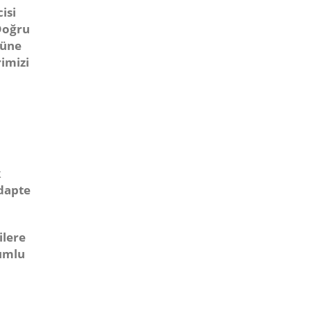
isi
“Doğru
güne
imizi
k
adapte
ilere
yumlu