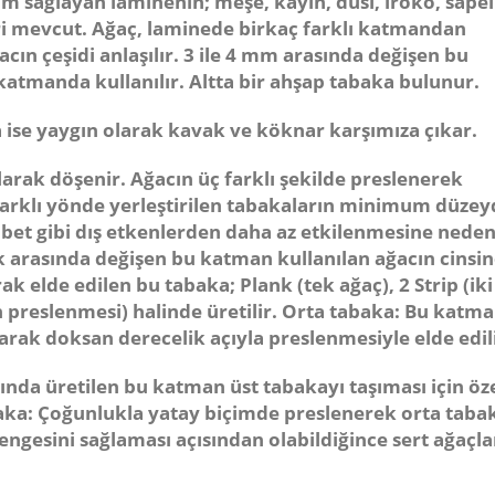
um sağlayan laminenin; meşe, kayın, dusi, iroko, sapel
ri mevcut. Ağaç, laminede birkaç farklı katmandan
ın çeşidi anlaşılır. 3 ile 4 mm arasında değişen bu
atmanda kullanılır. Altta bir ahşap tabaka bulunur.
ise yaygın olarak kavak ve köknar karşımıza çıkar.
arak döşenir. Ağacın üç farklı şekilde preslenerek
farklı yönde yerleştirilen tabakaların minimum düzey
bet gibi dış etkenlerden daha az etkilenmesine neden
ık arasında değişen bu katman kullanılan ağacın cinsi
arak elde edilen bu tabaka; Plank (tek ağaç), 2 Strip (iki
 preslenmesi) halinde üretilir.
Orta tabaka:
Bu katma
arak doksan derecelik açıyla preslenmesiyle elde edili
ğında üretilen bu katman üst tabakayı taşıması için öz
aka:
Çoğunlukla yatay biçimde preslenerek orta taba
ngesini sağlaması açısından olabildiğince sert ağaçl