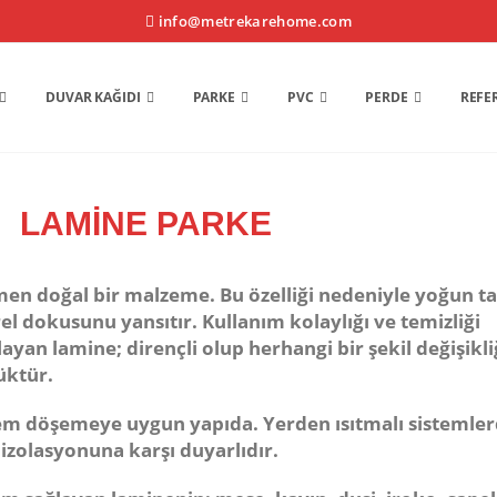
info@metrekarehome.com
DUVAR KAĞIDI
PARKE
PVC
PERDE
REFE
LAMİNE PARKE
en doğal bir malzeme. Bu özelliği nedeniyle yoğun ta
 dokusunu yansıtır. Kullanım kolaylığı ve temizliği
layan lamine; dirençli olup herhangi bir şekil değişikli
üktür.
tem döşemeye uygun yapıda. Yerden ısıtmalı sistemle
 izolasyonuna karşı duyarlıdır.