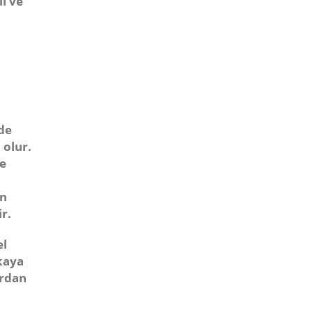
li ve
de
 olur.
ne
n
r.
el
kaya
ardan